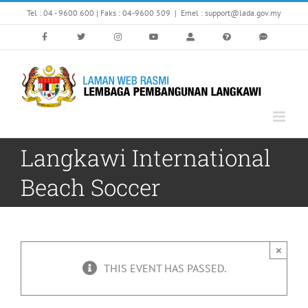
Skip
Tel : 04 - 9600 600 | Faks : 04-9600 509
|
Emel : support@lada.gov.my
to
content
Langkawi International
Beach Soccer
×
THIS EVENT HAS PASSED.