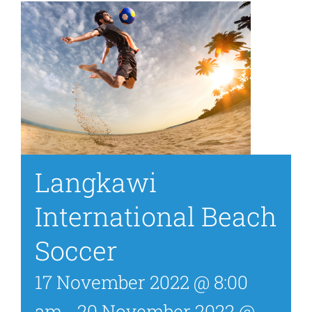
Langkawi
International Beach
Soccer
17 November 2022 @ 8:00
am
-
20 November 2022 @