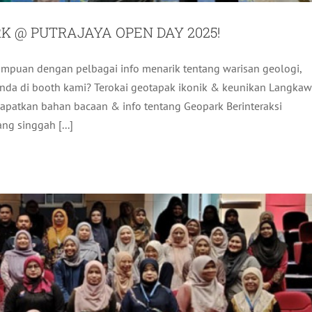
 @ PUTRAJAYA OPEN DAY 2025!
puan dengan pelbagai info menarik tentang warisan geologi,
025: “PINJAM JANGAN SAMPAI PITAM, URUS
anda di booth kami? Terokai geotapak ikonik & keunikan Langkaw
 MINDA TENANG”
 Dapatkan bahan bacaan & info tentang Geopark Berinteraksi
ktiviti LADA
Terkini
g singgah [...]