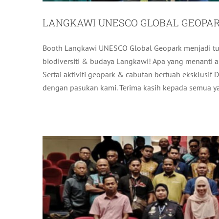
LANGKAWI UNESCO GLOBAL GEOPARK
Booth Langkawi UNESCO Global Geopark menjadi tum
PENGUKUHAN INTEGRITI TAHUN 2
biodiversiti & budaya Langkawi! Apa yang menanti 
WANG
Sertai aktiviti geopark & cabutan bertuah eksklusif
A
dengan pasukan kami. Terima kasih kepada semua yan