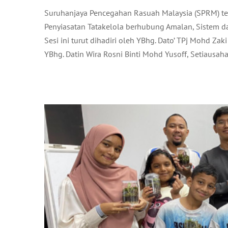
Suruhanjaya Pencegahan Rasuah Malaysia (SPRM) 
BENGKEL MINI TERRAR
Penyiasatan Tatakelola berhubung Amalan, Sistem 
Sesi ini turut dihadiri oleh YBhg. Dato’ TPj Mohd Za
YBhg. Datin Wira Rosni Binti Mohd Yusoff, Setiausah