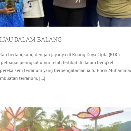
HIJAU DALAM BALANG
elah berlangsung dengan jayanya di Ruang Daya Cipta (RDC)
 MADANI PULAU TUBA BERSAMA POLITY
pelbagai peringkat umur telah terlibat di dalam bengkel
ng pereka seni terrarium yang berpengalaman iaitu Encik.Muhamma
Pelancongan
Terkini
buatan terrarium, [...]