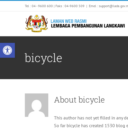
Skip
Tel : 04 - 9600 600 | Faks : 04-9600 509
|
Emel : support@lada.gov.
to
content
Open toolbar
bicycle
About
bicycle
LANGKAWI UNESCO GLOBAL 
This author has not yet filled in any de
So far bicycle has created 1530 blog e