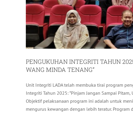
PENGUKUHAN INTEGRITI TAHUN 2025
WANG MINDA TENANG”
Unit Integriti LADA telah membuka tirai program
MAJLIS MENANDATANGANI PENER
Integriti Tahun 2025: ”Pinjam Jangan Sampai Pitam
PENGURUSAN PE
Objektif pelaksanaan program ini adalah untuk men
A
mengurus kewangan dengan lebih teratur. Program dua