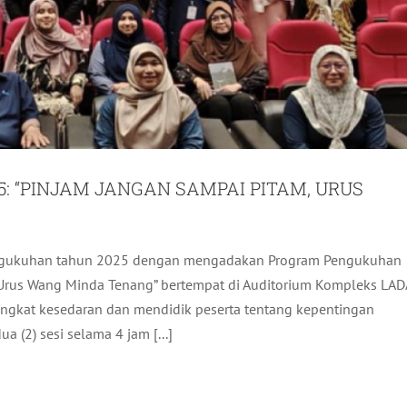
: “PINJAM JANGAN SAMPAI PITAM, URUS
 pengukuhan tahun 2025 dengan mengadakan Program Pengukuhan
IMAAN LAPORAN PENYIASATAN TATAKELOLA
, Urus Wang Minda Tenang” bertempat di Auditorium Kompleks LAD
MBANGUNAN HARTANAH LADA
ingkat kesedaran dan mendidik peserta tentang kepentingan
ktiviti LADA
Terkini
 (2) sesi selama 4 jam [...]