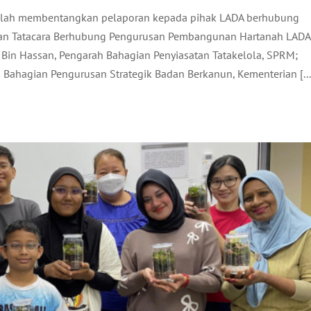
telah membentangkan pelaporan kepada pihak LADA berhubung
IUM: DUNIA HIJAU DALAM BALANG
dan Tatacara Berhubung Pengurusan Pembangunan Hartanah LADA
ki Bin Hassan, Pengarah Bahagian Penyiasatan Tatakelola, SPRM;
Pelancongan
Terkini
a Bahagian Pengurusan Strategik Badan Berkanun, Kementerian [...