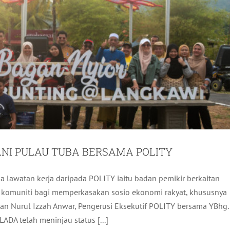
I PULAU TUBA BERSAMA POLITY
lawatan kerja daripada POLITY iaitu badan pemikir berkaitan
ROSS COUNTRY 2024
komuniti bagi memperkasakan sosio ekonomi rakyat, khususnya
an Nurul Izzah Anwar, Pengerusi Eksekutif POLITY bersama YBhg.
Komuniti
Terkini
ADA telah meninjau status [...]