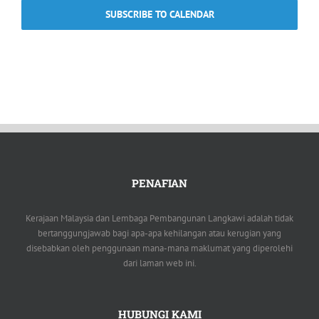
SUBSCRIBE TO CALENDAR
PENAFIAN
Kerajaan Malaysia dan Lembaga Pembangunan Langkawi adalah tidak
bertanggungjawab bagi apa-apa kehilangan atau kerugian yang
disebabkan oleh penggunaan mana-mana maklumat yang diperolehi
dari laman web ini.
HUBUNGI KAMI