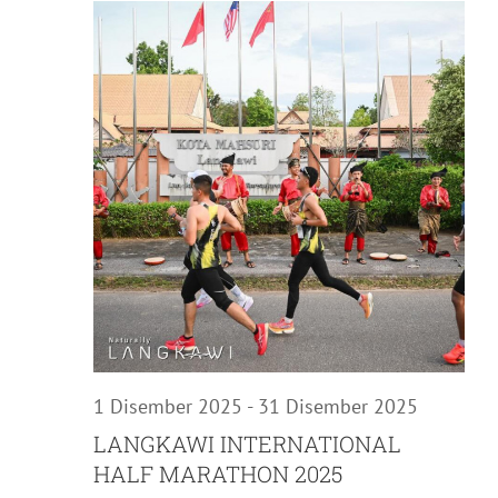
Nav
10
Disember
2025
1 Disember 2025
-
31 Disember 2025
LANGKAWI INTERNATIONAL
HALF MARATHON 2025