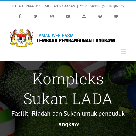
Skip
Tel : 04 - 9600 600 | Faks : 04-9600 509
|
Emel : support@lada.gov.my
to
content
Kompleks
Sukan LADA
Fasiliti Riadah dan Sukan untuk penduduk
Langkawi