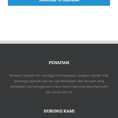
SUBSCRIBE TO CALENDAR
PENAFIAN
Kerajaan Malaysia dan Lembaga Pembangunan Langkawi adalah tidak
bertanggungjawab bagi apa-apa kehilangan atau kerugian yang
disebabkan oleh penggunaan mana-mana maklumat yang diperolehi
dari laman web ini.
HUBUNGI KAMI