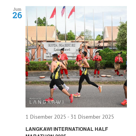
Nav
Jum
26
1 Disember 2025
-
31 Disember 2025
LANGKAWI INTERNATIONAL HALF