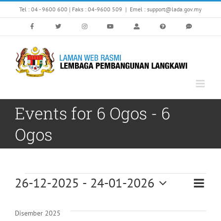
Skip
Tel : 04 - 9600 600 | Faks : 04-9600 509
|
Emel : support@lada.gov.my
to
content
Events for 6 Ogos - 6
Ogos
Events
26-12-2025
 - 
24-01-2026
Eve
Vi
List
Select
Vi
date.
Nav
Disember 2025