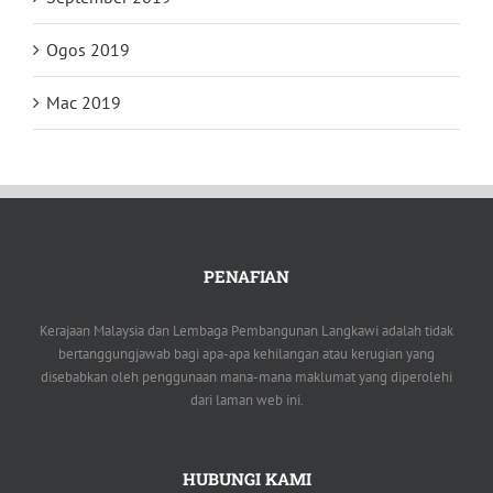
Ogos 2019
Mac 2019
PENAFIAN
Kerajaan Malaysia dan Lembaga Pembangunan Langkawi adalah tidak
bertanggungjawab bagi apa-apa kehilangan atau kerugian yang
disebabkan oleh penggunaan mana-mana maklumat yang diperolehi
dari laman web ini.
HUBUNGI KAMI