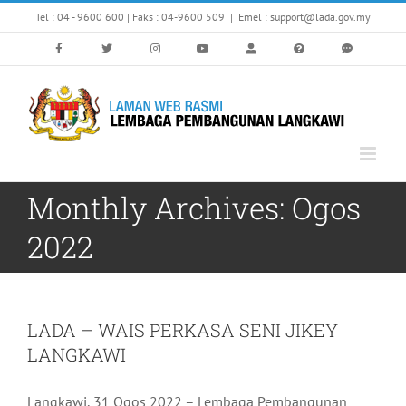
Skip
Tel : 04 - 9600 600 | Faks : 04-9600 509
|
Emel : support@lada.gov.my
to
content
Monthly Archives:
Ogos
2022
LADA – WAIS PERKASA SENI JIKEY
LANGKAWI
Langkawi, 31 Ogos 2022 – Lembaga Pembangunan