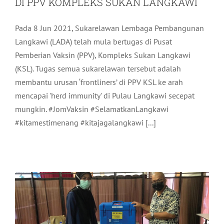
DI PPV KOMPLEKS SUKAN LANGKAWI
Pada 8 Jun 2021, Sukarelawan Lembaga Pembangunan
Langkawi (LADA) telah mula bertugas di Pusat
Pemberian Vaksin (PPV), Kompleks Sukan Langkawi
(KSL). Tugas semua sukarelawan tersebut adalah
membantu urusan ‘frontliners’ di PPV KSL ke arah
mencapai 'herd immunity' di Pulau Langkawi secepat
mungkin. #JomVaksin #SelamatkanLangkawi
LAWATAN KETUA PEGAWAI
#kitamestimenang #kitajagalangkawi [...]
EKSEKUTIF LADA KE PUSAT
PEMBERIAN VAKSIN LANGKAWI
Komuniti
Terkini