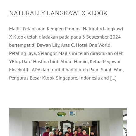
NATURALLY LANGKAWI X KLOOK
Majlis Pelancaran Kempen Promosi Naturally Langkawi
X Klook telah diadakan pada pada 3 September 2024
bertempat di Dewan Lily, Aras C, Hotel One World,
Petaling Jaya, Selangor. Majlis ini telah dirasmikan oleh
YBhg. Dato’ Haslina binti Abdul Hamid, Ketua Pegawai
Eksekutif LADA dan turut dihadiri oleh Puan Sarah Wan,
PROGRAM SEMAIAN BAKAU
Pengurus Besar Klook Singapore, Indonesia and [...]
GEOMANGROVE BERSAMA THE RITZ
CARLTON LANGKAWI
Pelancongan
Terkini