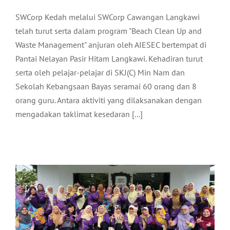
SWCorp Kedah melalui SWCorp Cawangan Langkawi
telah turut serta dalam program "Beach Clean Up and
Waste Management" anjuran oleh AIESEC bertempat di
Pantai Nelayan Pasir Hitam Langkawi. Kehadiran turut
serta oleh pelajar-pelajar di SKJ(C) Min Nam dan
Sekolah Kebangsaan Bayas seramai 60 orang dan 8
orang guru. Antara aktiviti yang dilaksanakan dengan
LAWATAN ISTIMEWA PUSPANITA
mengadakan taklimat kesedaran [...]
MOSTI KE GEOPARK DISCOVERY
CENTRE (GDC), KILIM KARST
GEOPARK
Pelancongan
Terkini