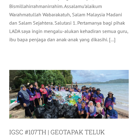
Bismillahirrahmanirrahim. Assalamu’alaikum
Warahmatullah Wabarakatuh, Salam Malaysia Madani
dan Salam Sejahtera. Salutasi 1. Pertamanya bagi pihak
LADA saya ingin mengalu-alukan kehadiran semua guru,
IGSC #107TH | GEOTAPAK TELUK
ibu bapa penjaga dan anak-anak yang dikasihi. [...]
MEMPELAM: PENDEDAHAN BATU
DEVONIAN YANG TERKENAL DI
SEMENANJUNG MALAYSIA
Aktiviti LADA
Terkini
IGSC #107TH | GEOTAPAK TELUK