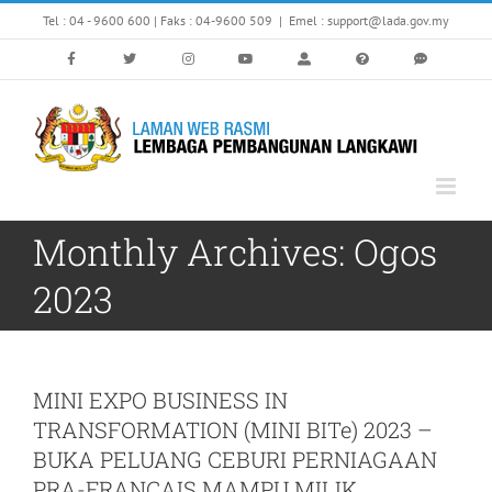
Skip
Tel : 04 - 9600 600 | Faks : 04-9600 509
|
Emel : support@lada.gov.my
to
content
Monthly Archives:
Ogos
2023
MINI EXPO BUSINESS IN
TRANSFORMATION (MINI BITe) 2023 –
BUKA PELUANG CEBURI PERNIAGAAN
PRA-FRANCAIS MAMPU MILIK