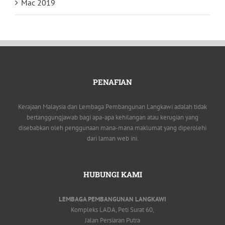
Mac 2019
PENAFIAN
Kerajaan Malaysia dan Lembaga Pembangunan Langkawi adalah tidak
bertanggungjawab bagi apa-apa kehilangan atau kerugian yang
disebabkan oleh penggunaan mana-mana maklumat yang diperolehi
dari laman web ini.
HUBUNGI KAMI
LEMBAGA PEMBANGUNAN LANGKAWI
Kompleks LADA, Peti Surat 60,
Jalan Persiaran Putra