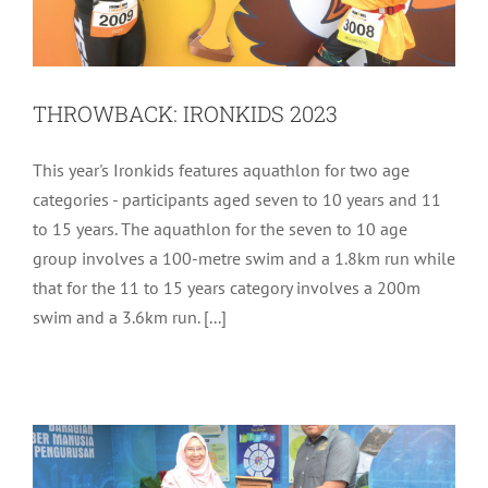
THROWBACK: IRONKIDS 2023
This year's Ironkids features aquathlon for two age
categories - participants aged seven to 10 years and 11
to 15 years. The aquathlon for the seven to 10 age
group involves a 100-metre swim and a 1.8km run while
that for the 11 to 15 years category involves a 200m
LAWATAN KERJA MAJLIS AGAMA
swim and a 3.6km run. [...]
ISLAM WILAYAH PERSEKUTUAN
(MAIWP) KE LEMBAGA
PEMBANGUNAN LANGKAWI (LADA)
Aktiviti LADA
Terkini