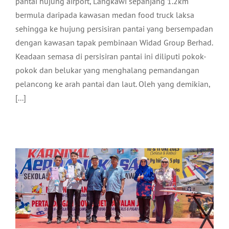
pantai hujung airport, Langkawi sepanjang 1.2km
bermula daripada kawasan medan food truck laksa
sehingga ke hujung persisiran pantai yang bersempadan
dengan kawasan tapak pembinaan Widad Group Berhad.
Keadaan semasa di persisiran pantai ini diliputi pokok-
pokok dan belukar yang menghalang pemandangan
pelancong ke arah pantai dan laut. Oleh yang demikian,
MAJLIS PENUTUP DAN
[...]
PENYAMPAIAN HADIAH KARNIVAL
AEROANGKASA SEKOLAH-SEKOLAH
LANGKAWI TAHUN 2023
Komuniti
Terkini