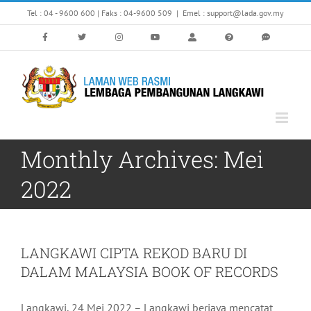
Skip
Tel : 04 - 9600 600 | Faks : 04-9600 509
|
Emel : support@lada.gov.my
to
content
Monthly Archives:
Mei
2022
LANGKAWI CIPTA REKOD BARU DI
DALAM MALAYSIA BOOK OF RECORDS
Langkawi, 24 Mei 2022 – Langkawi berjaya mencatat