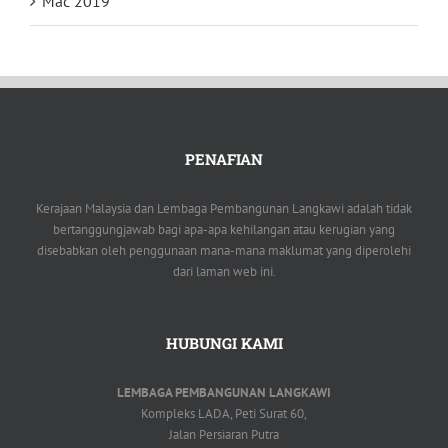
Mac 2019
PENAFIAN
Kerajaan Malaysia dan Lembaga Pembangunan Langkawi adalah tidak
bertanggungjawab bagi apa-apa kehilangan atau kerugian yang
disebabkan oleh penggunaan mana-mana maklumat yang diperolehi
dari laman web ini.
HUBUNGI KAMI
LEMBAGA PEMBANGUNAN LANGKAWI
Kompleks LADA, Peti Surat 60,
Jalan Persiaran Putra