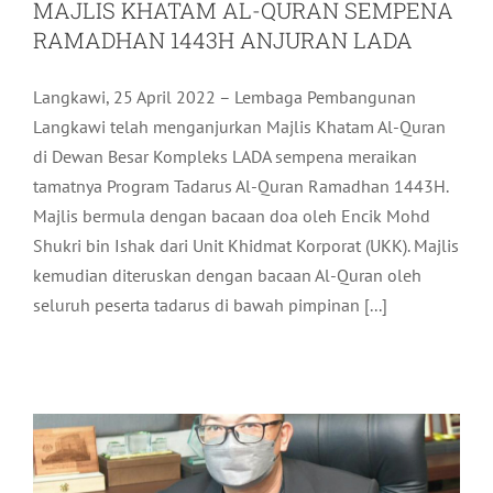
MAJLIS KHATAM AL-QURAN SEMPENA
RAMADHAN 1443H ANJURAN LADA
Langkawi, 25 April 2022 – Lembaga Pembangunan
Langkawi telah menganjurkan Majlis Khatam Al-Quran
di Dewan Besar Kompleks LADA sempena meraikan
tamatnya Program Tadarus Al-Quran Ramadhan 1443H.
Majlis bermula dengan bacaan doa oleh Encik Mohd
Shukri bin Ishak dari Unit Khidmat Korporat (UKK). Majlis
kemudian diteruskan dengan bacaan Al-Quran oleh
BERBUDI KEPADA BUMI – WEBINAR
seluruh peserta tadarus di bawah pimpinan [...]
GEOPARK ANTARABANGSA SEMPENA
HARI BUMI 2022
Arkib
Pelancongan