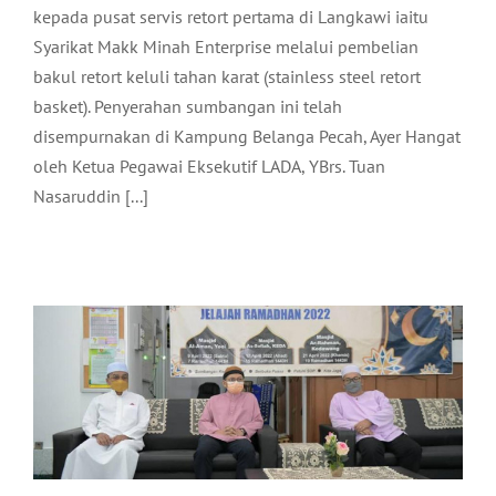
kepada pusat servis retort pertama di Langkawi iaitu
Syarikat Makk Minah Enterprise melalui pembelian
bakul retort keluli tahan karat (stainless steel retort
basket). Penyerahan sumbangan ini telah
disempurnakan di Kampung Belanga Pecah, Ayer Hangat
oleh Ketua Pegawai Eksekutif LADA, YBrs. Tuan
LADA MENERUSKAN USAHA
Nasaruddin [...]
MEMBANTU KOMUNITI MELALUI
JELAJAH RAMADHAN LANGKAWI
2022
Arkib
Komuniti