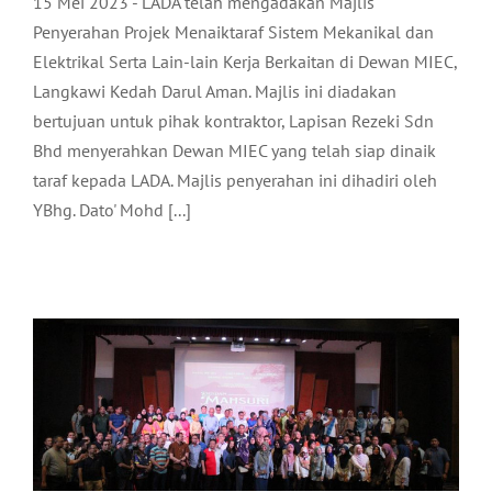
15 Mei 2023 - LADA telah mengadakan Majlis
Penyerahan Projek Menaiktaraf Sistem Mekanikal dan
Elektrikal Serta Lain-lain Kerja Berkaitan di Dewan MIEC,
Langkawi Kedah Darul Aman. Majlis ini diadakan
bertujuan untuk pihak kontraktor, Lapisan Rezeki Sdn
Bhd menyerahkan Dewan MIEC yang telah siap dinaik
taraf kepada LADA. Majlis penyerahan ini dihadiri oleh
YBhg. Dato' Mohd [...]
KUMPULAN MICE KEMENTERIAN
PENDIDIKAN MALAYSIA
Pelancongan
Terkini