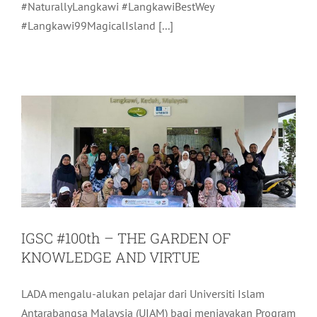
#NaturallyLangkawi #LangkawiBestWey
#Langkawi99MagicalIsland [...]
IGSC #100th – THE GARDEN OF
KNOWLEDGE AND VIRTUE
Aktiviti LADA
Terkini
IGSC #100th – THE GARDEN OF
KNOWLEDGE AND VIRTUE
LADA mengalu-alukan pelajar dari Universiti Islam
Antarabangsa Malaysia (UIAM) bagi menjayakan Program