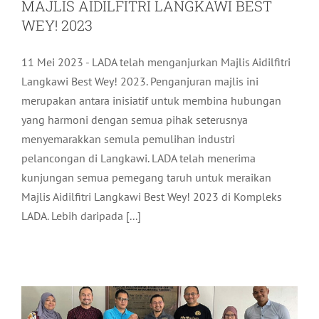
MAJLIS AIDILFITRI LANGKAWI BEST
WEY! 2023
11 Mei 2023 - LADA telah menganjurkan Majlis Aidilfitri
Langkawi Best Wey! 2023. Penganjuran majlis ini
merupakan antara inisiatif untuk membina hubungan
yang harmoni dengan semua pihak seterusnya
menyemarakkan semula pemulihan industri
pelancongan di Langkawi. LADA telah menerima
kunjungan semua pemegang taruh untuk meraikan
Majlis Aidilfitri Langkawi Best Wey! 2023 di Kompleks
LAWATAN KE LOKASI KETIBAAN &
LADA. Lebih daripada [...]
CADANGAN LOKASI MAJLIS MAKAN
MALAM ROUTES ASIA 2024
Pelancongan
Terkini