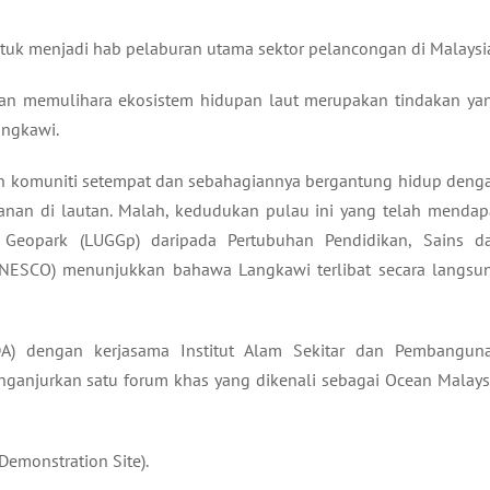
ntuk menjadi hab pelaburan utama sektor pelancongan di Malaysi
an memulihara ekosistem hidupan laut merupakan tindakan ya
angkawi.
an komuniti setempat dan sebahagiannya bergantung hidup deng
anan di lautan. Malah, kedudukan pulau ini yang telah mendap
 Geopark (LUGGp) daripada Pertubuhan Pendidikan, Sains d
NESCO) menunjukkan bahawa Langkawi terlibat secara langsu
A) dengan kerjasama Institut Alam Sekitar dan Pembangun
enganjurkan satu forum khas yang dikenali sebagai Ocean Malays
emonstration Site).