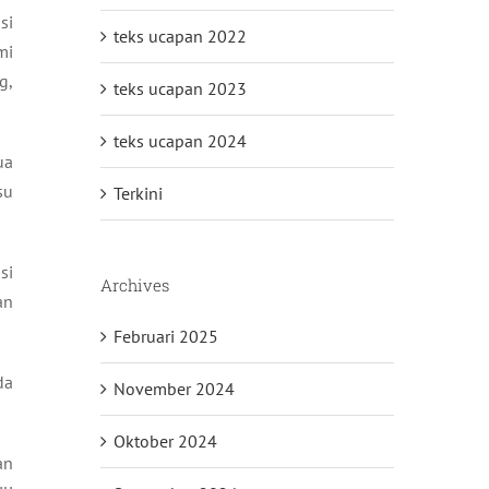
si
teks ucapan 2022
mi
g,
teks ucapan 2023
teks ucapan 2024
ua
su
Terkini
si
Archives
an
Februari 2025
da
November 2024
Oktober 2024
an