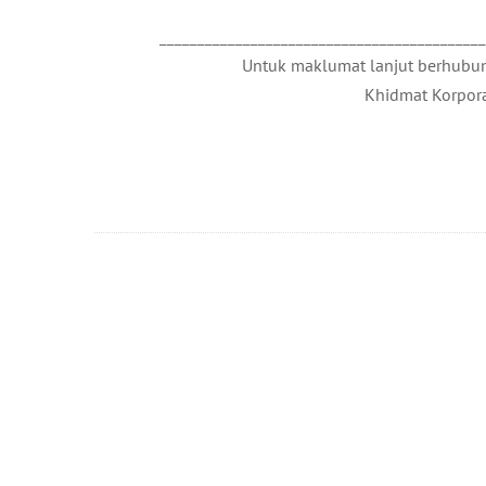
__________________________________________
Untuk maklumat lanjut berhubung
Khidmat Korpora