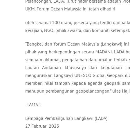
Pelancongan, LADA. Turut hadir bersama adalah Pro
UKM. Forum Ocean Malaysia ini telah dihadiri
oleh seramai 100 orang peserta yang terdiri daripa
kerajaan, NGO, pihak swasta, dan komuniti setempat.
“Bengkel dan forum Ocean Malaysia (Langkawi) i
pihak yang berkepentingan secara MADANI. LADA ber
semua maklumat, pengalaman dan amalan terbaik y
Lautan Andaman khususnya dan kepulauan La
menguruskan Langkawi UNESCO Global Geopark (LUG
memberi nilai tambah kepada agenda geopark sama
mahupun pembangunan geopelancongan.” ulas Haji A
-TAMAT-
Lembaga Pembangunan Langkawi (LADA)
27 Februari 2023