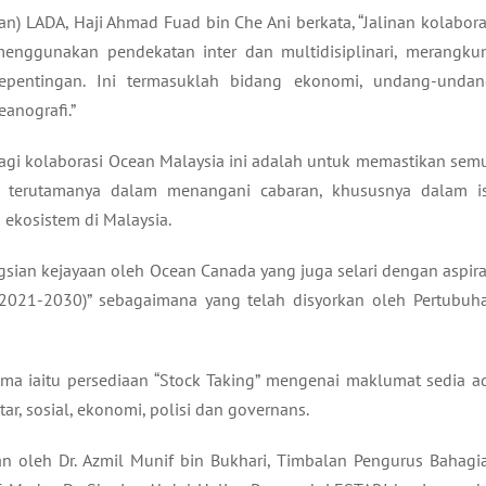
n) LADA, Haji Ahmad Fuad bin Che Ani berkata, “Jalinan kolabora
 menggunakan pendekatan inter dan multidisiplinari, merangku
epentingan. Ini termasuklah bidang ekonomi, undang-undan
eanografi.”
agi kolaborasi Ocean Malaysia ini adalah untuk memastikan sem
g terutamanya dalam menangani cabaran, khususnya dalam i
 ekosistem di Malaysia.
gsian kejayaan oleh Ocean Canada yang juga selari dengan aspira
2021-2030)” sebagaimana yang telah disyorkan oleh Pertubuh
ma iaitu persediaan “Stock Taking” mengenai maklumat sedia a
ar, sosial, ekonomi, polisi dan governans.
an oleh Dr. Azmil Munif bin Bukhari, Timbalan Pengurus Bahagi