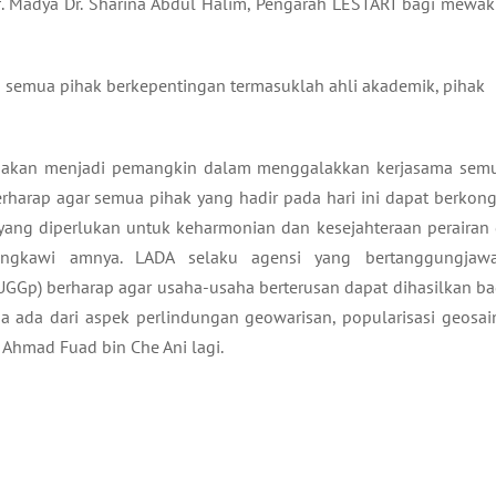
f. Madya Dr. Sharina Abdul Halim, Pengarah LESTARI bagi mewaki
da semua pihak berkepentingan termasuklah ahli akademik, pihak
ni akan menjadi pemangkin dalam menggalakkan kerjasama sem
harap agar semua pihak yang hadir pada hari ini dapat berkong
ang diperlukan untuk keharmonian dan kesejahteraan perairan 
ngkawi amnya. LADA selaku agensi yang bertanggungjaw
Gp) berharap agar usaha-usaha berterusan dapat dihasilkan ba
 ada dari aspek perlindungan geowarisan, popularisasi geosai
hmad Fuad bin Che Ani lagi.