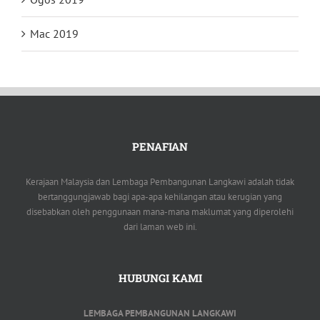
Mac 2019
PENAFIAN
Kerajaan Malaysia dan Lembaga Pembangunan Langkawi adalah tidak
bertanggungjawab bagi apa-apa kehilangan atau kerugian yang
disebabkan oleh penggunaan mana-mana maklumat yang diperolehi
dari laman web ini.
HUBUNGI KAMI
LEMBAGA PEMBANGUNAN LANGKAWI