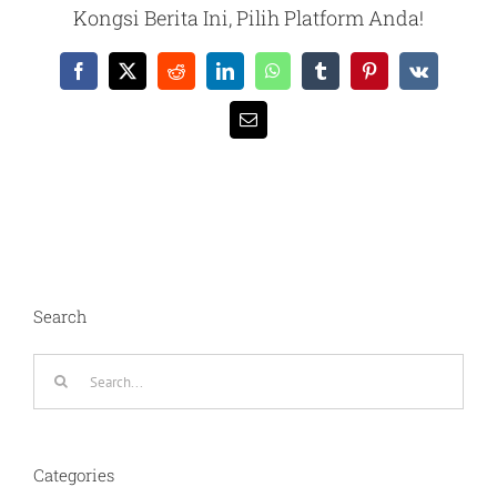
Kongsi Berita Ini, Pilih Platform Anda!
Facebook
X
Reddit
LinkedIn
WhatsApp
Tumblr
Pinterest
Vk
Email
Search
Search
for:
Categories