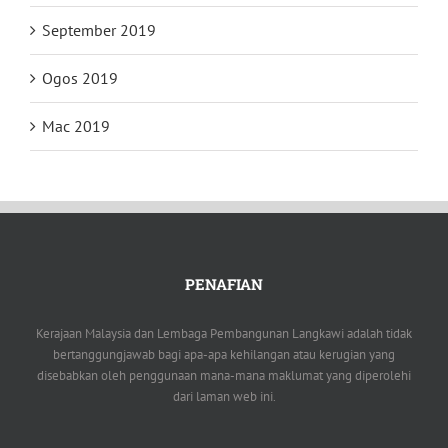
September 2019
Ogos 2019
Mac 2019
PENAFIAN
Kerajaan Malaysia dan Lembaga Pembangunan Langkawi adalah tidak
bertanggungjawab bagi apa-apa kehilangan atau kerugian yang
disebabkan oleh penggunaan mana-mana maklumat yang diperolehi
dari laman web ini.