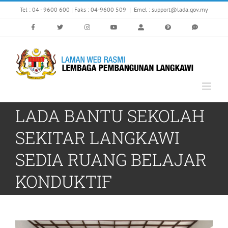
Skip
Tel : 04 - 9600 600 | Faks : 04-9600 509
|
Emel : support@lada.gov.my
to
content
LADA BANTU SEKOLAH
SEKITAR LANGKAWI
SEDIA RUANG BELAJAR
KONDUKTIF