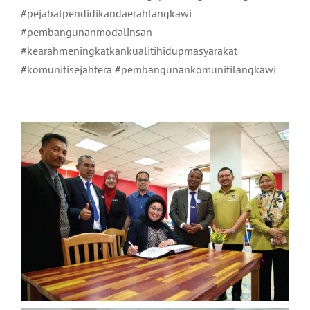
#pejabatpendidikandaerahlangkawi
#pembangunanmodalinsan
#kearahmeningkatkankualitihidupmasyarakat
#komunitisejahtera #pembangunankomunitilangkawi