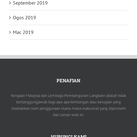
September 2019
Ogos 2019
Mac 2019
PENAFIAN
Kerajaan Malaysia dan Lembaga Pembangunan Langkawi adalah tidak
bertanggungjawab bagi apa-apa kehilangan atau kerugian yang
disebabkan oleh penggunaan mana-mana maklumat yang diperolehi
dari laman web ini.
HUBUNGI KAMI