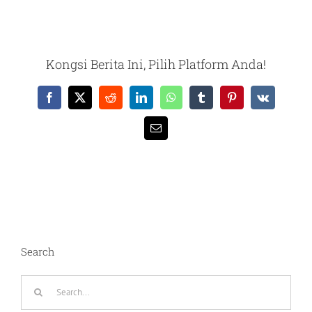
Kongsi Berita Ini, Pilih Platform Anda!
Facebook
X
Reddit
LinkedIn
WhatsApp
Tumblr
Pinterest
Vk
Email
Search
Search
for: