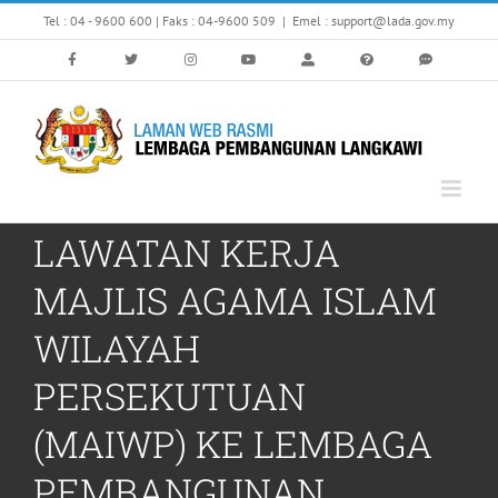
Skip
Tel : 04 - 9600 600 | Faks : 04-9600 509
|
Emel : support@lada.gov.my
to
content
LAWATAN KERJA
MAJLIS AGAMA ISLAM
WILAYAH
PERSEKUTUAN
(MAIWP) KE LEMBAGA
PEMBANGUNAN