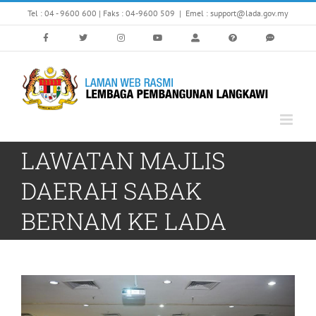
Skip
Tel : 04 - 9600 600 | Faks : 04-9600 509
|
Emel : support@lada.gov.my
to
content
LAWATAN MAJLIS
DAERAH SABAK
BERNAM KE LADA