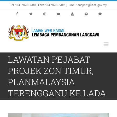
Skip
Tel : 04 - 9600 600 | Faks : 04-9600 509
|
Emel : support@lada.gov.my
to
content
LAWATAN PEJABAT
PROJEK ZON TIMUR,
PLANMALAYSIA
TERENGGANU KE LADA