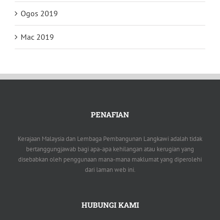
Ogos 2019
Mac 2019
PENAFIAN
Kerajaan Malaysia dan Lembaga Pembangunan Langkawi adalah tidak
bertanggungjawab bagi apa-apa kehilangan atau kerugian yang
disebabkan oleh penggunaan mana-mana maklumat yang diperolehi
dari laman web ini.
HUBUNGI KAMI