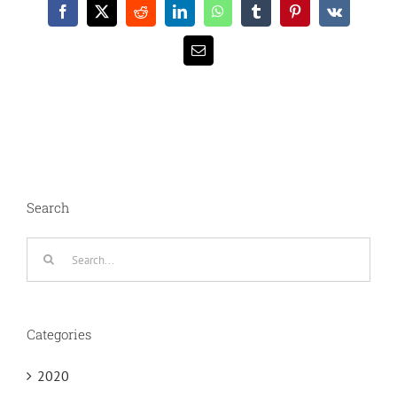
Facebook
X
Reddit
LinkedIn
WhatsApp
Tumblr
Pinterest
Vk
Email
Search
Search
for:
Categories
2020