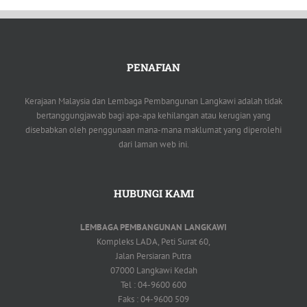
PENAFIAN
Kerajaan Malaysia dan Lembaga Pembangunan Langkawi adalah tidak
bertanggungjawab bagi apa-apa kehilangan atau kerugian yang
disebabkan oleh penggunaan mana-mana maklumat yang diperolehi
dari laman web ini.
HUBUNGI KAMI
LEMBAGA PEMBANGUNAN LANGKAWI
Kompleks LADA, Peti Surat 60,
Jalan Persiaran Putra
07000 Langkawi Kedah
Tel : 04-9600 600
Faks : 04-9600 509