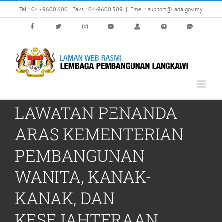
Skip
Tel : 04 - 9600 600 | Faks : 04-9600 509
|
Emel : support@lada.gov.my
to
content
LAWATAN PENANDA
ARAS KEMENTERIAN
PEMBANGUNAN
WANITA, KANAK-
KANAK, DAN
KESEJAHTERAAN