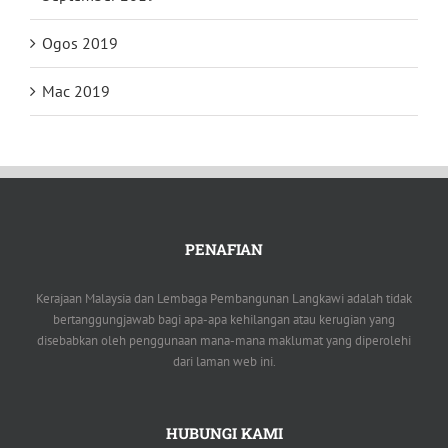
Ogos 2019
Mac 2019
PENAFIAN
Kerajaan Malaysia dan Lembaga Pembangunan Langkawi adalah tidak
bertanggungjawab bagi apa-apa kehilangan atau kerugian yang
disebabkan oleh penggunaan mana-mana maklumat yang diperolehi
dari laman web ini.
HUBUNGI KAMI