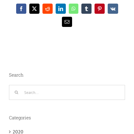
Facebook
X
Reddit
LinkedIn
WhatsApp
Tumblr
Pinterest
Vk
Email
Search
Search
for:
Categories
2020