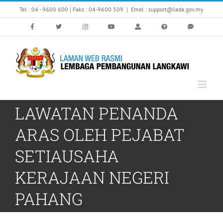
Skip
Tel : 04 - 9600 600 | Faks : 04-9600 509
|
Emel : support@lada.gov.my
to
content
LAWATAN PENANDA
ARAS OLEH PEJABAT
SETIAUSAHA
KERAJAAN NEGERI
PAHANG