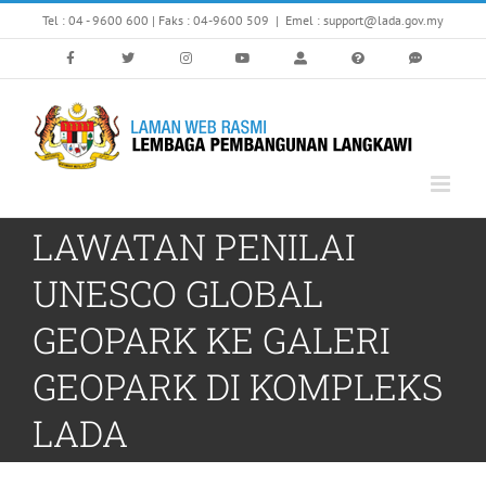
Skip
Tel : 04 - 9600 600 | Faks : 04-9600 509
|
Emel : support@lada.gov.my
to
content
LAWATAN PENILAI
UNESCO GLOBAL
GEOPARK KE GALERI
GEOPARK DI KOMPLEKS
LADA