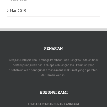
Mac 2019
PENAFIAN
Kerajaan Malaysia dan Lembaga Pembangunan Langkawi adalah tidak
bertanggungjawab bagi apa-apa kehilangan atau kerugian yang
disebabkan oleh penggunaan mana-mana maklumat yang diperolehi
dari laman web ini.
HUBUNGI KAMI
LEMBAGA PEMBANGUNAN LANGKAWI