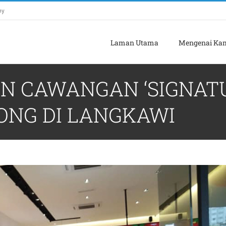
my
Laman Utama
Mengenai Ka
N CAWANGAN ‘SIGNATU
ONG DI LANGKAWI