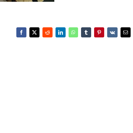
Facebook
X
Reddit
LinkedIn
WhatsApp
Tumblr
Pinterest
Vk
Ema