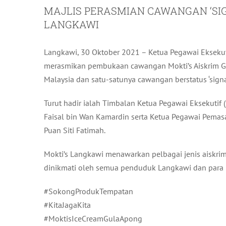
MAJLIS PERASMIAN CAWANGAN ‘SIG
LANGKAWI
Langkawi, 30 Oktober 2021 – Ketua Pegawai Eksekutif
merasmikan pembukaan cawangan Mokti’s Aiskrim Gu
Malaysia dan satu-satunya cawangan berstatus ‘signa
Turut hadir ialah Timbalan Ketua Pegawai Eksekuti
Faisal bin Wan Kamardin serta Ketua Pegawai Pemasa
Puan Siti Fatimah.
Mokti’s Langkawi menawarkan pelbagai jenis aiskri
dinikmati oleh semua penduduk Langkawi dan para 
#SokongProdukTempatan
#KitaJagaKita
#MoktisIceCreamGulaApong