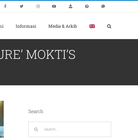
mi
Informasi
Media & Arkib
RE’ MOKTI’S
Search
Search
for: