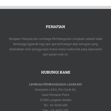
PENAFIAN
Kerajaan Malaysia dan Lembaga Pembangunan Langkawi adalah tidak
bertanggungjawab bagi apa-apa kehilangan atau kerugian yang
disebabkan oleh penggunaan mana-mana maklumat yang diperolehi
dari laman web ini.
HUBUNGI KAMI
LEMBAGA PEMBANGUNAN LANGKAWI
Kompleks LADA, Peti Surat 60,
Jalan Persiaran Putra
07000 Langkawi Kedah
Tel : 04-9600 600
Faks : 04-9600 509