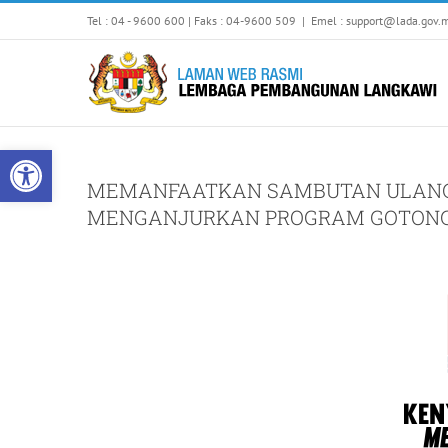
Skip
Tel : 04 - 9600 600 | Faks : 04-9600 509
|
Emel : support@lada.gov.
to
content
Open toolbar
MEMANFAATKAN SAMBUTAN ULANG 
MENGANJURKAN PROGRAM GOTONG-