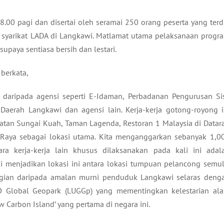
00 pagi dan disertai oleh seramai 250 orang peserta yang terdi
ak syarikat LADA di Langkawi. Matlamat utama pelaksanaan progr
upaya sentiasa bersih dan lestari.
 berkata,
daripada agensi seperti E-Idaman, Perbadanan Pengurusan Si
Daerah Langkawi dan agensi lain. Kerja-kerja gotong-royong i
batan Sungai Kuah, Taman Lagenda, Restoran 1 Malaysia di Datar
aya sebagai lokasi utama. Kita menganggarkan sebanyak 1,0
ra kerja-kerja lain khusus dilaksanakan pada kali ini adal
 menjadikan lokasi ini antara lokasi tumpuan pelancong semul
agian daripada amalan murni penduduk Langkawi selaras deng
O Global Geopark (LUGGp) yang mementingkan kelestarian al
 Carbon Island’ yang pertama di negara ini.