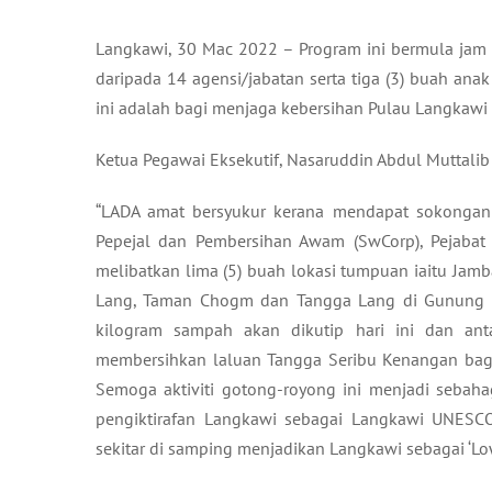
Langkawi, 30 Mac 2022 – Program ini bermula jam 8.
daripada 14 agensi/jabatan serta tiga (3) buah an
ini adalah bagi menjaga kebersihan Pulau Langkawi s
Ketua Pegawai Eksekutif, Nasaruddin Abdul Muttalib
“LADA amat bersyukur kerana mendapat sokongan 
Pepejal dan Pembersihan Awam (SwCorp), Pejabat 
melibatkan lima (5) buah lokasi tumpuan iaitu Jam
Lang, Taman Chogm dan Tangga Lang di Gunung R
kilogram sampah akan dikutip hari ini dan anta
membersihkan laluan Tangga Seribu Kenangan bagi
Semoga aktiviti gotong-royong ini menjadi sebah
pengiktirafan Langkawi sebagai Langkawi UNESC
sekitar di samping menjadikan Langkawi sebagai ‘Low