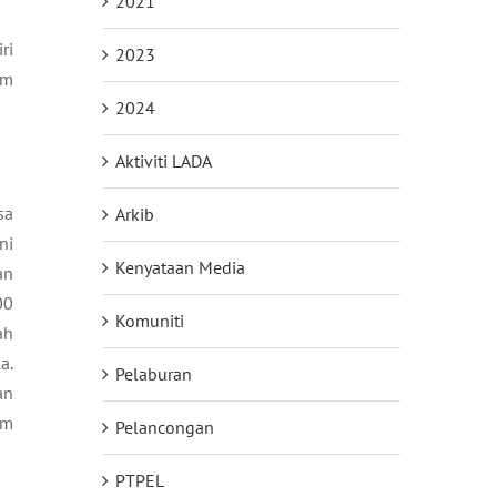
2021
ri
2023
am
2024
Aktiviti LADA
sa
Arkib
ni
Kenyataan Media
an
00
Komuniti
ah
a.
Pelaburan
an
am
Pelancongan
PTPEL