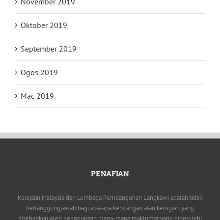
November 2019
Oktober 2019
September 2019
Ogos 2019
Mac 2019
PENAFIAN
Kerajaan Malaysia dan Lembaga Pembangunan Langkawi adalah tidak
bertanggungjawab bagi apa-apa kehilangan atau kerugian yang
disebabkan oleh penggunaan mana-mana maklumat yang diperolehi