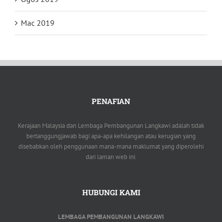
Mac 2019
PENAFIAN
Kerajaan Malaysia dan Lembaga Pembangunan Langkawi adalah tidak
bertanggungjawab bagi apa-apa kehilangan atau kerugian yang
disebabkan oleh penggunaan mana-mana maklumat yang diperolehi
dari laman web ini.
HUBUNGI KAMI
LEMBAGA PEMBANGUNAN LANGKAWI