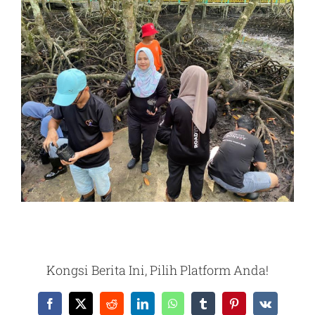
Kongsi Berita Ini, Pilih Platform Anda!
Facebook
X
Reddit
LinkedIn
WhatsApp
Tumblr
Pinterest
Vk