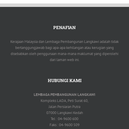
PENAFIAN
Kerajaan Malaysia dan Lembaga Pembangunan Langkawi adalah tidak
bertanggungjawab bagi apa-apa kehilangan atau kerugian yang
disebabkan oleh penggunaan mana-mana maklumat yang diperolehi
dari laman web ini.
HUBUNGI KAMI
LEMBAGA PEMBANGUNAN LANGKAWI
Kompleks LADA, Peti Surat 60,
Jalan Persiaran Putra
07000 Langkawi Kedah
Tel : 04-9600 600
Faks : 04-9600 509