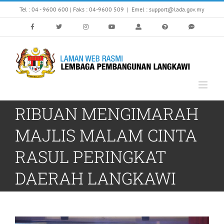
Skip
Tel : 04 - 9600 600 | Faks : 04-9600 509
|
Emel : support@lada.gov.my
to
content
RIBUAN MENGIMARAH
MAJLIS MALAM CINTA
RASUL PERINGKAT
DAERAH LANGKAWI