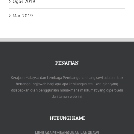
Ogos 2019
Mac 2019
PENAFIAN
Kerajaan Malaysia dan Lembaga Pembangunan Langkawi adalah tidak
bertanggungjawab bagi apa-apa kehilangan atau kerugian yang
disebabkan oleh penggunaan mana-mana maklumat yang diperolehi
dari laman web ini.
HUBUNGI KAMI
LEMBAGA PEMBANGUNAN LANGKAWI