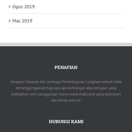
Ogos 2019
Mac 2019
PENAFIAN
Kerajaan Malaysia dan Lembaga Pembangunan Langkawi adalah tidak
bertanggungjawab bagi apa-apa kehilangan atau kerugian yang
disebabkan oleh penggunaan mana-mana maklumat yang diperolehi
dari laman web ini.
HUBUNGI KAMI