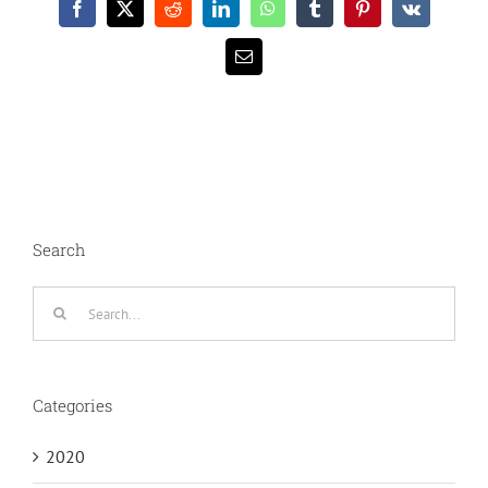
Facebook
X
Reddit
LinkedIn
WhatsApp
Tumblr
Pinterest
Vk
Email
Search
Search
for:
Categories
2020