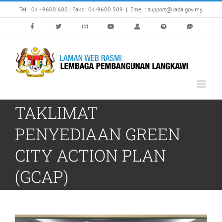
Skip
Tel : 04 - 9600 600 | Faks : 04-9600 509
|
Emel : support@lada.gov.my
to
content
TAKLIMAT
PENYEDIAAN GREEN
CITY ACTION PLAN
(GCAP)