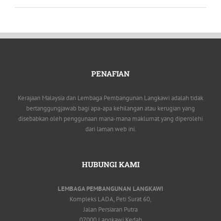
PENAFIAN
Kerajaan Malaysia dan Lembaga Pembangunan Langkawi adalah tidak
bertanggungjawab bagi apa-apa kehilangan atau kerugian yang
disebabkan oleh penggunaan mana-mana maklumat yang diperolehi
dari laman web ini.
HUBUNGI KAMI
LEMBAGA PEMBANGUNAN LANGKAWI
Kompleks LADA, Peti Surat 60,
Jalan Persiaran Putra
07000 Langkawi Kedah