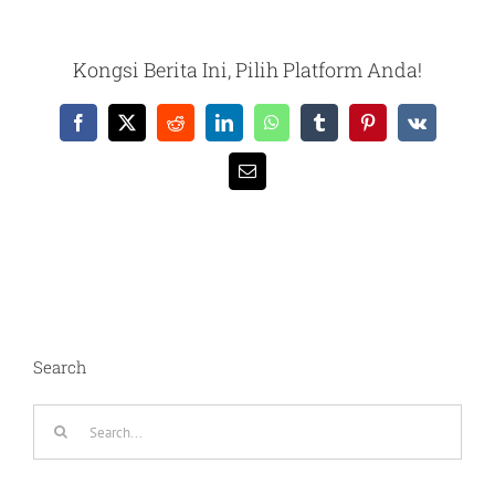
Kongsi Berita Ini, Pilih Platform Anda!
Facebook
X
Reddit
LinkedIn
WhatsApp
Tumblr
Pinterest
Vk
Email
Search
Search
for: