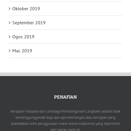
Oktober 2019
September 2019
Ogos 2019
Mac 2019
PENAFIAN
Kerajaan Malaysia dan Lembaga Pembangunan Langkawi adalah tidak
bertanggungjawab bagi apa-apa kehilangan atau kerugian yang
disebabkan oleh penggunaan mana-mana maklumat yang diperolehi
dari laman web ini.