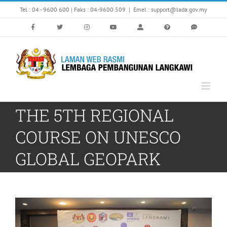
Skip
Tel : 04 - 9600 600 | Faks : 04-9600 509
|
Emel : support@lada.gov.my
to
content
THE 5TH REGIONAL
COURSE ON UNESCO
GLOBAL GEOPARK