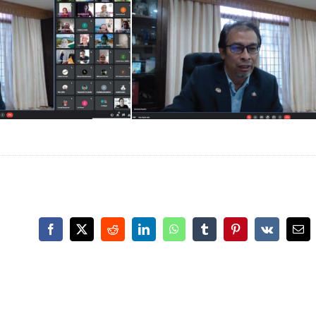
Facebook
X
Reddit
LinkedIn
WhatsApp
Tumblr
Pinterest
Vk
Ema