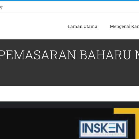
my
Laman Utama
Mengenai Ka
 PEMASARAN BAHARU M