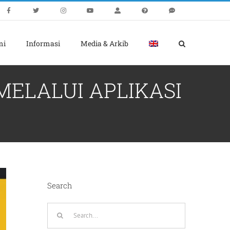
mi
Informasi
Media & Arkib
ELALUI APLIKASI
Search
Search
for: