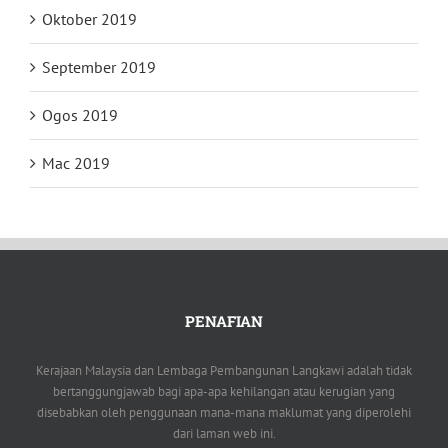
Oktober 2019
September 2019
Ogos 2019
Mac 2019
PENAFIAN
Kerajaan Malaysia dan Lembaga Pembangunan Langkawi adalah tidak
bertanggungjawab bagi apa-apa kehilangan atau kerugian yang
disebabkan oleh penggunaan mana-mana maklumat yang diperolehi
dari laman web ini.