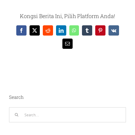
Kongsi Berita Ini, Pilih Platform Anda!
Facebook
X
Reddit
LinkedIn
WhatsApp
Tumblr
Pinterest
Vk
Email
Search
Search
for: