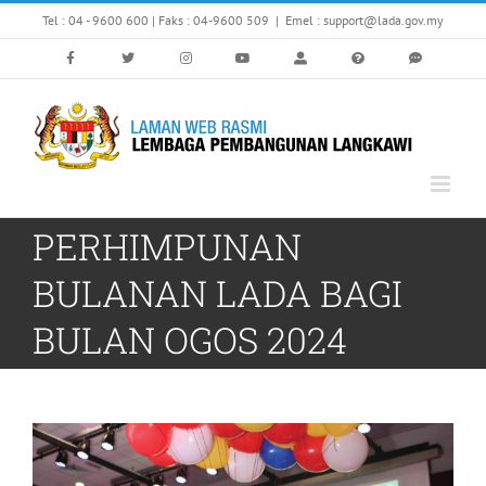
Skip
Tel : 04 - 9600 600 | Faks : 04-9600 509
|
Emel : support@lada.gov.my
to
content
PERHIMPUNAN
BULANAN LADA BAGI
BULAN OGOS 2024